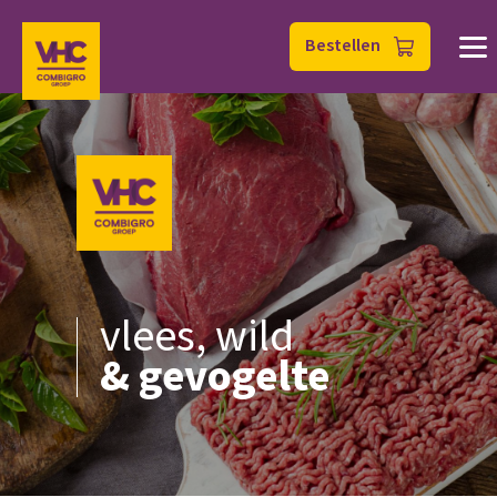
Bestellen
vlees, wild
& gevogelte
Home
Vlees, Wild & Gevogelte