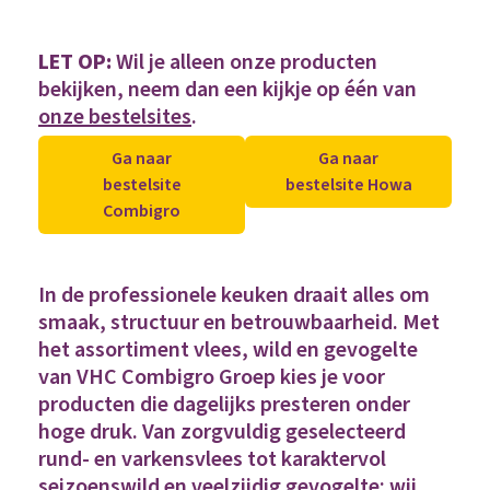
LET OP:
Wil je alleen onze producten
bekijken, neem dan een kijkje op één van
onze bestelsites
.
Ga naar
Ga naar
bestelsite
bestelsite Howa
Combigro
In de professionele keuken draait alles om
smaak, structuur en betrouwbaarheid. Met
het assortiment vlees, wild en gevogelte
van VHC Combigro Groep kies je voor
producten die dagelijks presteren onder
hoge druk. Van zorgvuldig geselecteerd
rund- en varkensvlees tot karaktervol
seizoenswild en veelzijdig gevogelte: wij